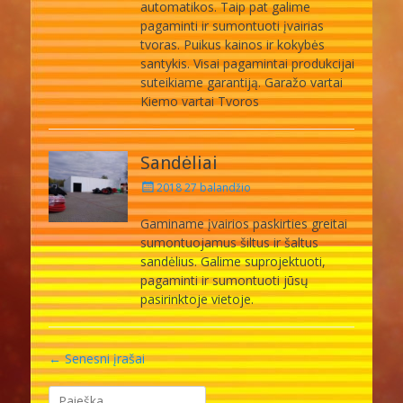
automatikos. Taip pat galime
pagaminti ir sumontuoti įvairias
tvoras. Puikus kainos ir kokybės
santykis. Visai pagamintai produkcijai
suteikiame garantiją. Garažo vartai
Kiemo vartai Tvoros
Sandėliai
Posted
2018 27 balandžio
on
Gaminame įvairios paskirties greitai
sumontuojamus šiltus ir šaltus
sandėlius. Galime suprojektuoti,
pagaminti ir sumontuoti jūsų
pasirinktoje vietoje.
Įrašo
←
Senesni įrašai
naršymas
Ieškoti: