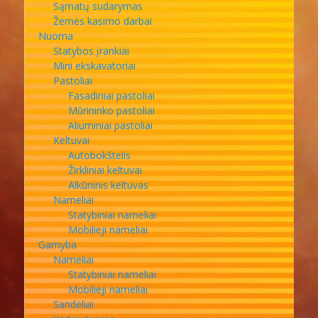
Sąmatų sudarymas
Žemės kasimo darbai
Nuoma
Statybos įrankiai
Mini ekskavatoriai
Pastoliai
Fasadiniai pastoliai
Mūrininko pastoliai
Aliuminiai pastoliai
Keltuvai
Autobokštelis
Žirkliniai keltuvai
Alkūninis keltuvas
Nameliai
Statybiniai nameliai
Mobilieji nameliai
Gamyba
Nameliai
Statybiniai nameliai
Mobilieji nameliai
Sandėliai