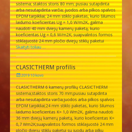
sistema; staktos storis 80 mm; pusiau sutapdinta
arba nesutapdinta varčia; juodos arba pilkos spalvos
EPDM tarpikliai; 24 mm stiklo paketas, kurio šilumos
laidumo koeficientas Ug = 1,0 W/m2K, galima
naudoti 40 mm dviejų kamerų paketą, kurio
koeficientas Ug = 0,6 W/m2K; suapvalintos formos
stiklajuostė 24 mm pločio dviejų stiklų paketui
Skaityti toliau …
CLASICTHERM profilis
Posted
2019 10 kovo
on
CLASICTHERM 6 kamerų profilių CLASICTHERM
sistema;staktos storis 70 mm;pusiau sutapdinta
arba nesutapdinta varčia;juodos arba pilkos spalvos
EPDM tarpikliai;24 mm stiklo paketas, kurio šilumos
laidumo koeficientas K= 1,0 Wm2K, galima naudoti
36 mm dviejų kamerų paketą, kurio koeficientas K=
0,7 Wm2K;suapvalintos formos stiklajuostė 24 mm
pločio dviejų stiklų paketui su juodu arba pilku