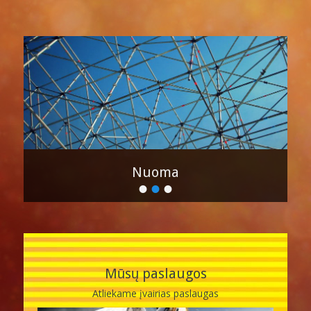
Nuoma
•
•
•
Paskelbta
pagal
admin
Mūsų paslaugos
Atliekame įvairias paslaugas