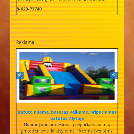
8-620-73749
Reklama
Batuto nuoma, batutas vaikams, pripučiamas
batutas Alytuje
Nuomojame profesionalų pripučiamą batutą
gimtadieniams, krikštynoms ir kitoms šventėms,