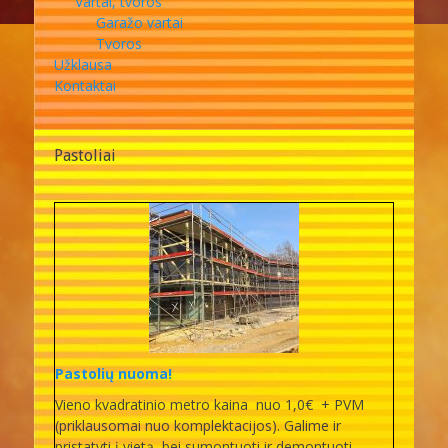
Vartai, tvoros
Garažo vartai
Tvoros
Užklausa
Kontaktai
Pastoliai
Pastolių nuoma!
Vieno kvadratinio metro kaina nuo 1,0€ + PVM
(priklausomai nuo komplektacijos). Galime ir
pristatyti į vietą, bei sumontuoti ir demontuoti.