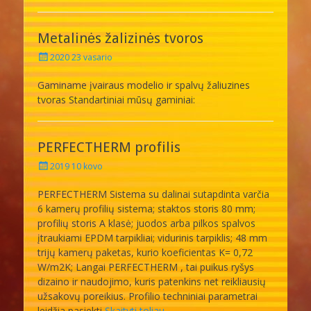
Metalinės žalizinės tvoros
Posted
2020 23 vasario
on
Gaminame įvairaus modelio ir spalvų žaliuzines
tvoras Standartiniai mūsų gaminiai:
PERFECTHERM profilis
Posted
2019 10 kovo
on
PERFECTHERM Sistema su dalinai sutapdinta varčia
6 kamerų profilių sistema; staktos storis 80 mm;
profilių storis A klasė; juodos arba pilkos spalvos
įtraukiami EPDM tarpikliai; vidurinis tarpiklis; 48 mm
trijų kamerų paketas, kurio koeficientas K= 0,72
W/m2K; Langai PERFECTHERM , tai puikus ryšys
dizaino ir naudojimo, kuris patenkins net reikliausių
užsakovų poreikius. Profilio techniniai parametrai
leidžia pasiekti
Skaityti toliau …