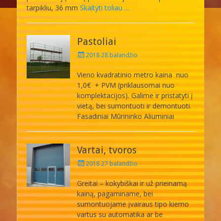
tarpikliu, 36 mm
Skaityti toliau …
Pastoliai
Posted
2018 28 balandžio
on
Vieno kvadratinio metro kaina nuo
1,0€ + PVM (priklausomai nuo
komplektacijos). Galime ir pristatyti į
vietą, bei sumontuoti ir demontuoti.
Fasadiniai Mūrininko Aliuminiai
Vartai, tvoros
Posted
2018 27 balandžio
on
Greitai – kokybiškai ir už prieinamą
kainą, pagaminame, bei
sumontuojame įvairaus tipo kiemo
vartus su automatika ar be