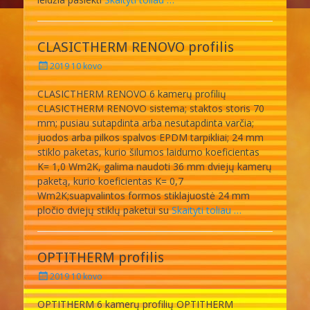
CLASICTHERM RENOVO profilis
Posted
2019 10 kovo
on
CLASICTHERM RENOVO 6 kamerų profilių
CLASICTHERM RENOVO sistema; staktos storis 70
mm; pusiau sutapdinta arba nesutapdinta varčia;
juodos arba pilkos spalvos EPDM tarpikliai; 24 mm
stiklo paketas, kurio šilumos laidumo koeficientas
K= 1,0 Wm2K, galima naudoti 36 mm dviejų kamerų
paketą, kurio koeficientas K= 0,7
Wm2K;suapvalintos formos stiklajuostė 24 mm
pločio dviejų stiklų paketui su
Skaityti toliau …
OPTITHERM profilis
Posted
2019 10 kovo
on
OPTITHERM 6 kamerų profilių OPTITHERM