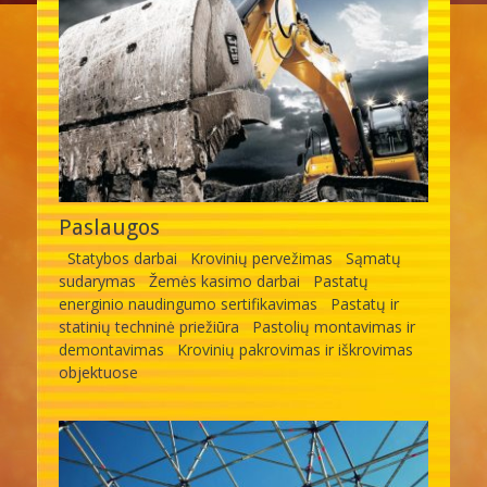
Paslaugos
Statybos darbai Krovinių pervežimas Sąmatų
sudarymas Žemės kasimo darbai Pastatų
energinio naudingumo sertifikavimas Pastatų ir
statinių techninė priežiūra Pastolių montavimas ir
demontavimas Krovinių pakrovimas ir iškrovimas
objektuose