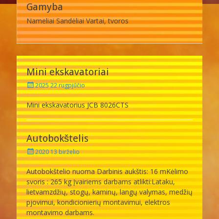
Gamyba
Nameliai Sandėliai Vartai, tvoros
Mini ekskavatoriai
Posted
2025 22 rugpjūčio
on
Mini ekskavatorius JCB 8026CTS
Autobokštelis
Posted
2020 13 birželio
on
Autobokštelio nuoma Darbinis aukštis: 16 mKėlimo
svoris : 265 kg Įvairiems darbams atlikti:Lataku,
lietvamzdžių, stogų, kaminų, langų valymas, medžių
pjovimui, kondicionierių montavimui, elektros
montavimo darbams.