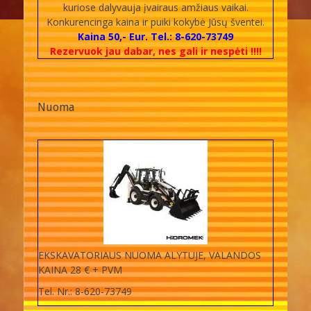
kuriose dalyvauja įvairaus amžiaus vaikai.
Konkurencinga kaina ir puiki kokybė Jūsų šventei.
Kaina 50,- Eur. Tel.: 8-620-73749
Rezervuok jau dabar, nes gali ir nespėti !!!!
Nuoma
EKSKAVATORIAUS NUOMA ALYTUJE, VALANDOS
KAINA 28 € + PVM
Tel. Nr.: 8-620-73749